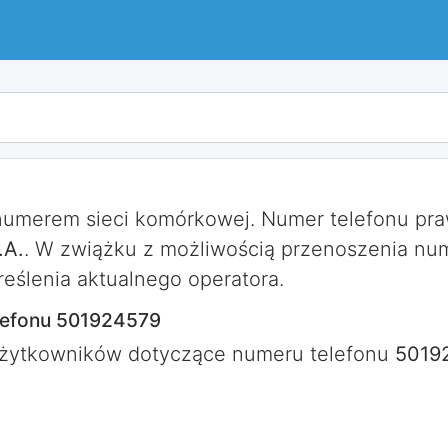
 numerem sieci komórkowej. Numer telefonu p
.A.
. W zwiążku z możliwością przenoszenia nu
eślenia aktualnego operatora.
lefonu 501924579
użytkowników dotyczące numeru telefonu
5019