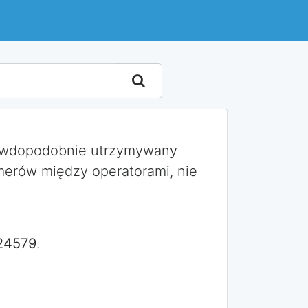
rawdopodobnie utrzymywany
merów między operatorami, nie
24579
.