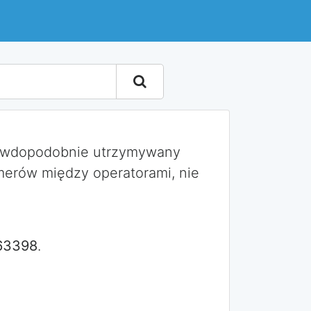
rawdopodobnie utrzymywany
merów między operatorami, nie
63398
.