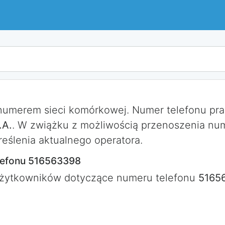
 numerem sieci komórkowej. Numer telefonu p
.A.
. W zwiążku z możliwością przenoszenia nu
eślenia aktualnego operatora.
lefonu 516563398
użytkowników dotyczące numeru telefonu
5165