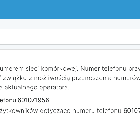
numerem sieci komórkowej. Numer telefonu pr
W zwiążku z możliwością przenoszenia numerów
a aktualnego operatora.
lefonu 601071956
użytkowników dotyczące numeru telefonu
6010