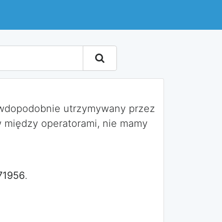
awdopodobnie utrzymywany przez
 między operatorami, nie mamy
71956
.