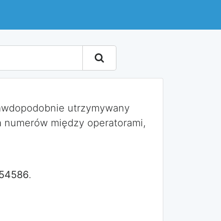
rawdopodobnie utrzymywany
a numerów między operatorami,
54586
.