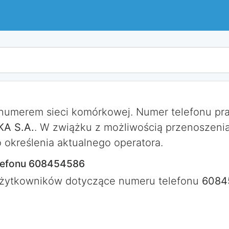
 numerem sieci komórkowej. Numer telefonu p
A S.A.
. W zwiążku z możliwością przenoszeni
określenia aktualnego operatora.
lefonu 608454586
użytkowników dotyczące numeru telefonu
6084