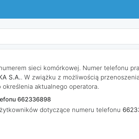
 numerem sieci komórkowej. Numer telefonu p
A S.A.
. W zwiążku z możliwością przenoszeni
określenia aktualnego operatora.
lefonu 662336898
użytkowników dotyczące numeru telefonu
6623