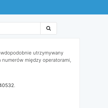
rawdopodobnie utrzymywany
a numerów między operatorami,
40532
.