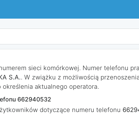
 numerem sieci komórkowej. Numer telefonu p
A S.A.
. W zwiążku z możliwością przenoszeni
określenia aktualnego operatora.
lefonu 662940532
użytkowników dotyczące numeru telefonu
6629