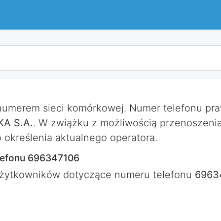
 numerem sieci komórkowej. Numer telefonu p
A S.A.
. W zwiążku z możliwością przenoszeni
określenia aktualnego operatora.
lefonu 696347106
użytkowników dotyczące numeru telefonu
6963