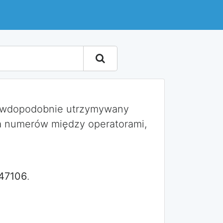
rawdopodobnie utrzymywany
a numerów między operatorami,
47106
.