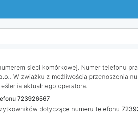
 numerem sieci komórkowej. Numer telefonu p
o.o.
. W zwiążku z możliwością przenoszenia n
eślenia aktualnego operatora.
lefonu 723926567
użytkowników dotyczące numeru telefonu
7239