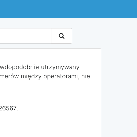
rawdopodobnie utrzymywany
umerów między operatorami, nie
26567
.