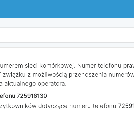
numerem sieci komórkowej. Numer telefonu p
W zwiążku z możliwością przenoszenia numerów
a aktualnego operatora.
lefonu 725916130
użytkowników dotyczące numeru telefonu
7259