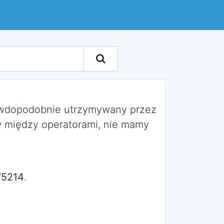
awdopodobnie utrzymywany przez
 między operatorami, nie mamy
75214
.