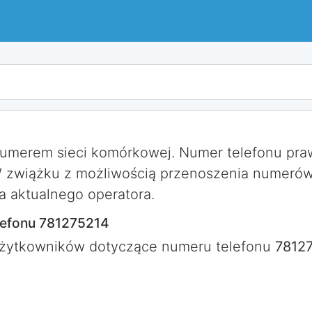
numerem sieci komórkowej. Numer telefonu pr
W zwiążku z możliwością przenoszenia numerów
a aktualnego operatora.
lefonu 781275214
użytkowników dotyczące numeru telefonu
7812