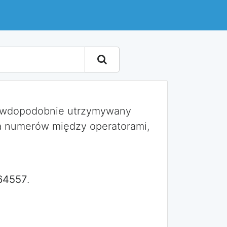
rawdopodobnie utrzymywany
a numerów między operatorami,
64557
.