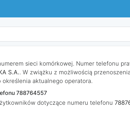
 numerem sieci komórkowej. Numer telefonu p
A S.A.
. W zwiążku z możliwością przenoszeni
określenia aktualnego operatora.
lefonu 788764557
użytkowników dotyczące numeru telefonu
7887