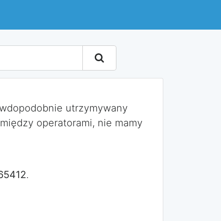
rawdopodobnie utrzymywany
 między operatorami, nie mamy
65412
.