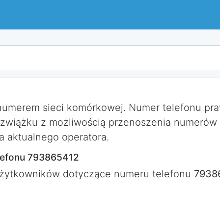
 numerem sieci komórkowej. Numer telefonu p
 zwiążku z możliwością przenoszenia numerów
a aktualnego operatora.
lefonu 793865412
użytkowników dotyczące numeru telefonu
7938