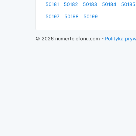
50181
50182
50183
50184
50185
50197
50198
50199
© 2026 numertelefonu.com -
Polityka pry