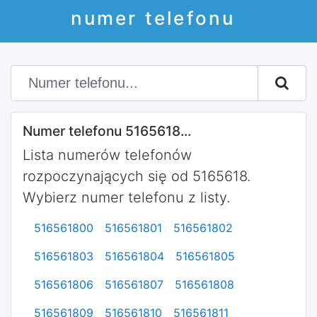
numer telefonu
Numer telefonu 5165618...
Lista numerów telefonów
rozpoczynających się od 5165618.
Wybierz numer telefonu z listy.
516561800
516561801
516561802
516561803
516561804
516561805
516561806
516561807
516561808
516561809
516561810
516561811