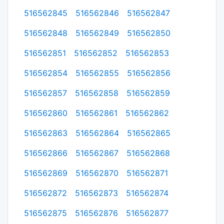
516562845
516562846
516562847
516562848
516562849
516562850
516562851
516562852
516562853
516562854
516562855
516562856
516562857
516562858
516562859
516562860
516562861
516562862
516562863
516562864
516562865
516562866
516562867
516562868
516562869
516562870
516562871
516562872
516562873
516562874
516562875
516562876
516562877