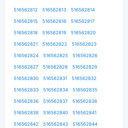
516562812
516562813
516562814
516562815
516562816
516562817
516562818
516562819
516562820
516562821
516562822
516562823
516562824
516562825
516562826
516562827
516562828
516562829
516562830
516562831
516562832
516562833
516562834
516562835
516562836
516562837
516562838
516562839
516562840
516562841
516562842
516562843
516562844