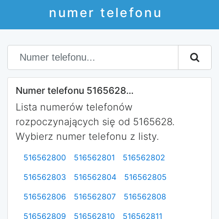
numer telefonu
Numer telefonu 5165628...
Lista numerów telefonów
rozpoczynających się od 5165628.
Wybierz numer telefonu z listy.
516562800
516562801
516562802
516562803
516562804
516562805
516562806
516562807
516562808
516562809
516562810
516562811