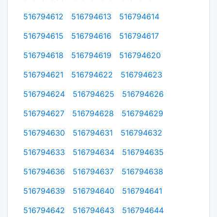
516794612
516794613
516794614
516794615
516794616
516794617
516794618
516794619
516794620
516794621
516794622
516794623
516794624
516794625
516794626
516794627
516794628
516794629
516794630
516794631
516794632
516794633
516794634
516794635
516794636
516794637
516794638
516794639
516794640
516794641
516794642
516794643
516794644