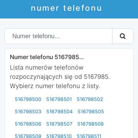
numer telefonu
Numer telefonu 5167985...
Lista numerów telefonów
rozpoczynających się od 5167985.
Wybierz numer telefonu z listy.
516798500
516798501
516798502
516798503
516798504
516798505
516798506
516798507
516798508
516798509
516798510
516798511