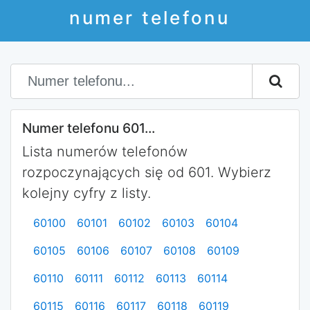
numer telefonu
Numer telefonu 601...
Lista numerów telefonów
rozpoczynających się od 601. Wybierz
kolejny cyfry z listy.
60100
60101
60102
60103
60104
60105
60106
60107
60108
60109
60110
60111
60112
60113
60114
60115
60116
60117
60118
60119