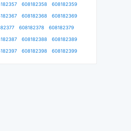
8182357
608182358
608182359
8182367
608182368
608182369
182377
608182378
608182379
8182387
608182388
608182389
8182397
608182398
608182399