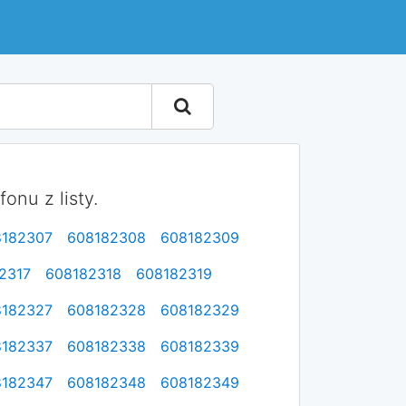
nu z listy.
8182307
608182308
608182309
2317
608182318
608182319
8182327
608182328
608182329
8182337
608182338
608182339
8182347
608182348
608182349