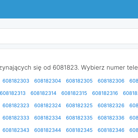
ynających się od 6081823. Wybierz numer telefo
608182303
608182304
608182305
608182306
60
608182313
608182314
608182315
608182316
60818
608182323
608182324
608182325
608182326
60
608182333
608182334
608182335
608182336
60
608182343
608182344
608182345
608182346
60