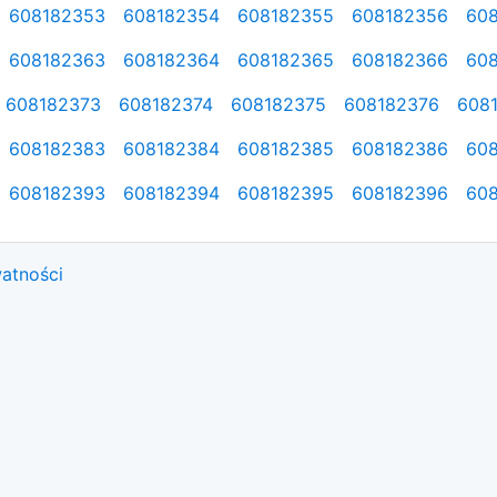
608182353
608182354
608182355
608182356
60
608182363
608182364
608182365
608182366
60
608182373
608182374
608182375
608182376
608
608182383
608182384
608182385
608182386
60
608182393
608182394
608182395
608182396
60
watności