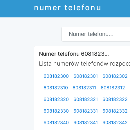
numer telefonu
Numer telefonu 6081823...
Lista numerów telefonów rozpocz
608182300
608182301
608182302
608182310
608182311
608182312
608182320
608182321
608182322
608182330
608182331
608182332
608182340
608182341
608182342