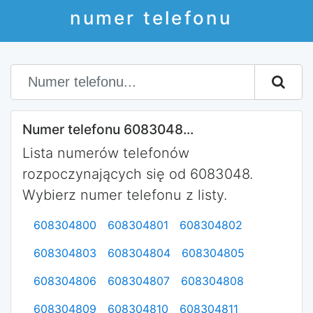
numer telefonu
Numer telefonu 6083048...
Lista numerów telefonów
rozpoczynających się od 6083048.
Wybierz numer telefonu z listy.
608304800
608304801
608304802
608304803
608304804
608304805
608304806
608304807
608304808
608304809
608304810
608304811