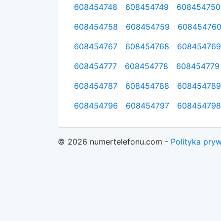
608454748
608454749
608454750
608454758
608454759
60845476
608454767
608454768
608454769
608454777
608454778
608454779
608454787
608454788
608454789
608454796
608454797
608454798
© 2026 numertelefonu.com -
Polityka pry