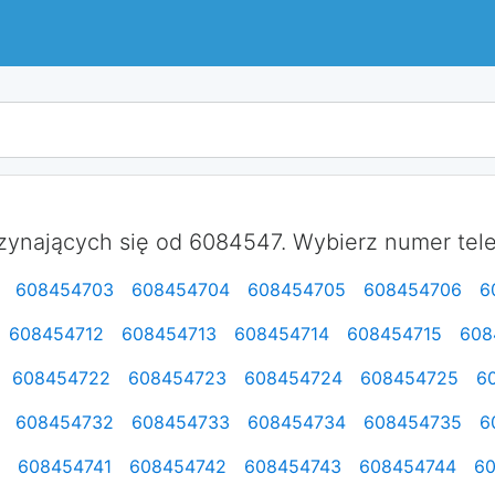
ynających się od 6084547. Wybierz numer telef
608454703
608454704
608454705
608454706
6
608454712
608454713
608454714
608454715
608
608454722
608454723
608454724
608454725
6
608454732
608454733
608454734
608454735
6
608454741
608454742
608454743
608454744
6