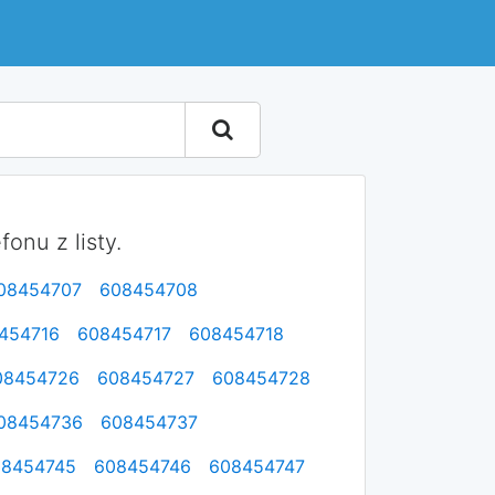
onu z listy.
08454707
608454708
454716
608454717
608454718
08454726
608454727
608454728
08454736
608454737
08454745
608454746
608454747