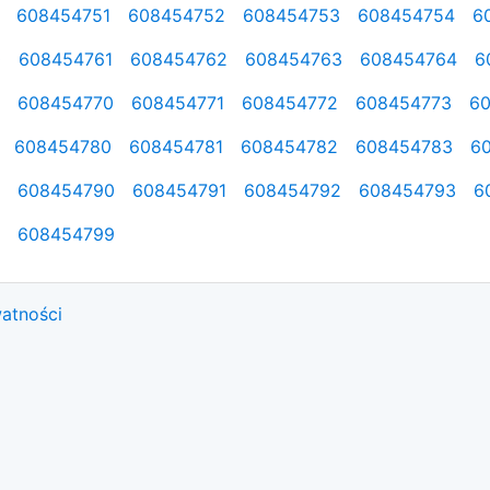
608454751
608454752
608454753
608454754
6
0
608454761
608454762
608454763
608454764
6
608454770
608454771
608454772
608454773
6
608454780
608454781
608454782
608454783
6
608454790
608454791
608454792
608454793
6
608454799
watności