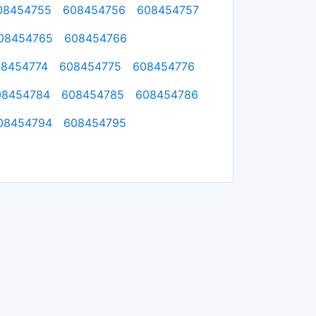
08454755
608454756
608454757
08454765
608454766
08454774
608454775
608454776
08454784
608454785
608454786
08454794
608454795