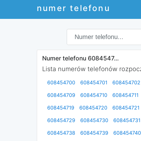
numer telefonu
Numer telefonu 6084547...
Lista numerów telefonów rozpocz
608454700
608454701
608454702
608454709
608454710
608454711
608454719
608454720
608454721
608454729
608454730
608454731
608454738
608454739
608454740