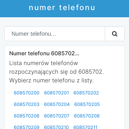
numer telefonu
Numer telefonu 6085702...
Lista numerów telefonów
rozpoczynających się od 6085702.
Wybierz numer telefonu z listy.
608570200
608570201
608570202
608570203
608570204
608570205
608570206
608570207
608570208
608570209
608570210
608570211