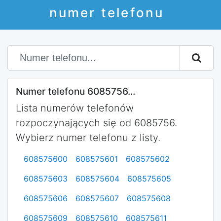
numer telefonu
Numer telefonu 6085756...
Lista numerów telefonów
rozpoczynających się od 6085756.
Wybierz numer telefonu z listy.
608575600
608575601
608575602
608575603
608575604
608575605
608575606
608575607
608575608
608575609
608575610
608575611