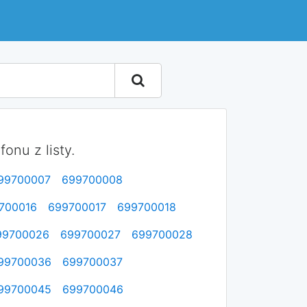
onu z listy.
99700007
699700008
700016
699700017
699700018
99700026
699700027
699700028
99700036
699700037
99700045
699700046