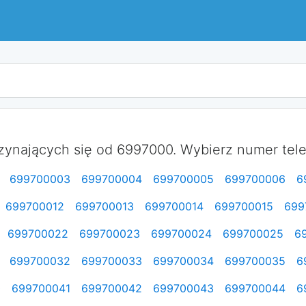
ynających się od 6997000. Wybierz numer telef
699700003
699700004
699700005
699700006
6
699700012
699700013
699700014
699700015
699
699700022
699700023
699700024
699700025
6
699700032
699700033
699700034
699700035
6
0
699700041
699700042
699700043
699700044
6