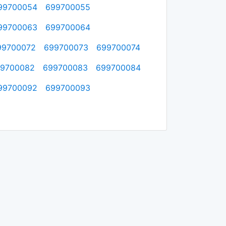
99700054
699700055
99700063
699700064
99700072
699700073
699700074
9700082
699700083
699700084
99700092
699700093