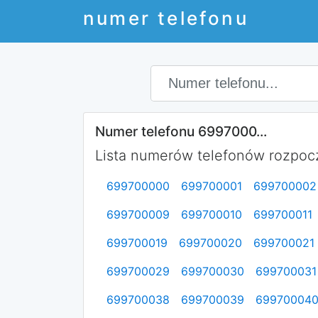
numer telefonu
Numer telefonu 6997000...
Lista numerów telefonów rozpocz
699700000
699700001
699700002
699700009
699700010
699700011
699700019
699700020
699700021
699700029
699700030
699700031
699700038
699700039
69970004