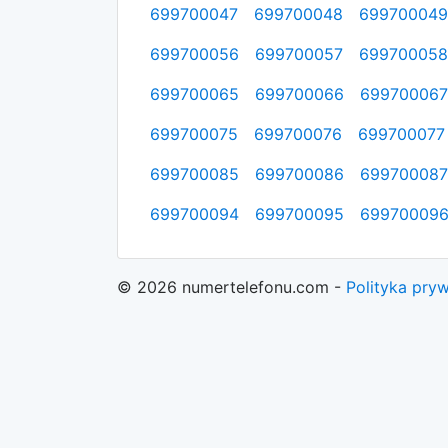
699700047
699700048
699700049
699700056
699700057
699700058
699700065
699700066
699700067
699700075
699700076
699700077
699700085
699700086
699700087
699700094
699700095
69970009
© 2026 numertelefonu.com -
Polityka pry