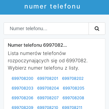
numer telefonu
Numer telefonu 6997082...
Lista numerów telefonów
rozpoczynających się od 6997082.
Wybierz numer telefonu z listy.
699708200
699708201
699708202
699708203
699708204
699708205
699708206
699708207
699708208
699708209
699708210
699708211