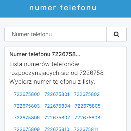
numer telefonu
Numer telefonu 7226758...
Lista numerów telefonów
rozpoczynających się od 7226758.
Wybierz numer telefonu z listy.
722675800
722675801
722675802
722675803
722675804
722675805
722675806
722675807
722675808
722675809
722675810
722675811