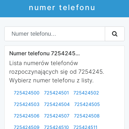
numer telefonu
Numer telefonu 7254245...
Lista numerów telefonów
rozpoczynających się od 7254245.
Wybierz numer telefonu z listy.
725424500
725424501
725424502
725424503
725424504
725424505
725424506
725424507
725424508
725424509
725424510
725424511