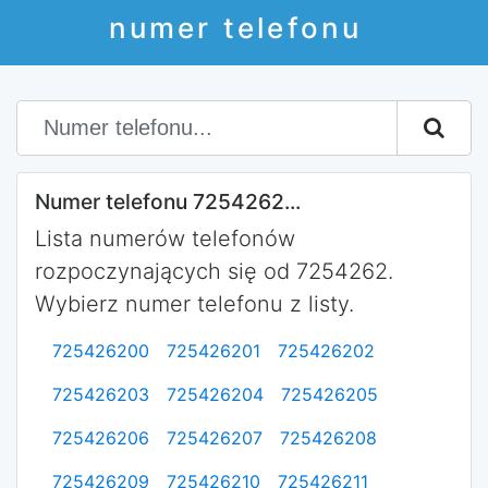
numer telefonu
Numer telefonu 7254262...
Lista numerów telefonów
rozpoczynających się od 7254262.
Wybierz numer telefonu z listy.
725426200
725426201
725426202
725426203
725426204
725426205
725426206
725426207
725426208
725426209
725426210
725426211