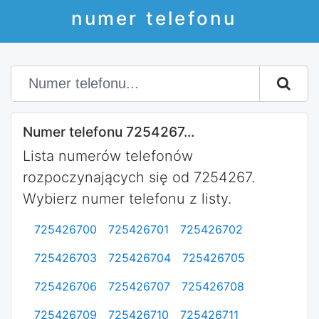
numer telefonu
Numer telefonu 7254267...
Lista numerów telefonów
rozpoczynających się od 7254267.
Wybierz numer telefonu z listy.
725426700
725426701
725426702
725426703
725426704
725426705
725426706
725426707
725426708
725426709
725426710
725426711