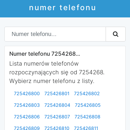
numer telefonu
Numer telefonu 7254268...
Lista numerów telefonów
rozpoczynających się od 7254268.
Wybierz numer telefonu z listy.
725426800
725426801
725426802
725426803
725426804
725426805
725426806
725426807
725426808
725426809
725426810
725426811