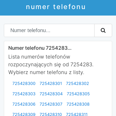
numer telefonu
Numer telefonu 7254283...
Lista numerów telefonów
rozpoczynających się od 7254283.
Wybierz numer telefonu z listy.
725428300
725428301
725428302
725428303
725428304
725428305
725428306
725428307
725428308
725428309
725428310
725428311