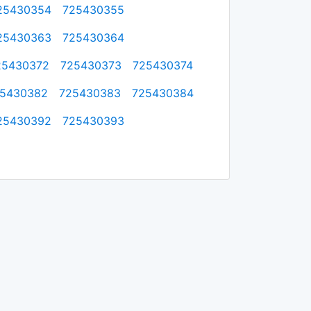
25430354
725430355
25430363
725430364
25430372
725430373
725430374
5430382
725430383
725430384
25430392
725430393