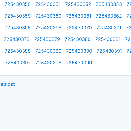
725430350
725430351
725430352
725430353
7
725430359
725430360
725430361
725430362
7
725430368
725430369
725430370
725430371
7
725430378
725430379
725430380
725430381
72
725430388
725430389
725430390
725430391
7
6
725430397
725430398
725430399
watności