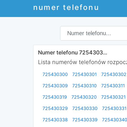
numer telefonu
Numer telefonu 7254303...
Lista numerów telefonów rozpocz
725430300
725430301
725430302
725430309
725430310
725430311
725430319
725430320
725430321
725430329
725430330
725430331
725430338
725430339
72543034