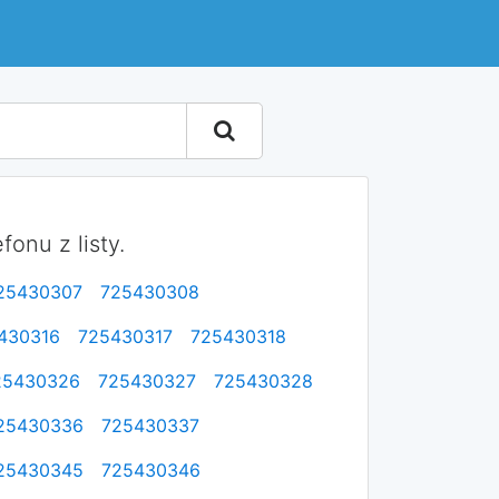
onu z listy.
25430307
725430308
430316
725430317
725430318
25430326
725430327
725430328
25430336
725430337
25430345
725430346