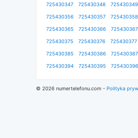
725430347
725430348
725430349
725430356
725430357
725430358
725430365
725430366
725430367
725430375
725430376
725430377
725430385
725430386
725430387
725430394
725430395
72543039
© 2026 numertelefonu.com -
Polityka pry