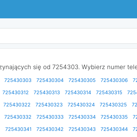
ynających się od 7254303. Wybierz numer telef
725430303
725430304
725430305
725430306
7
725430312
725430313
725430314
725430315
725
725430322
725430323
725430324
725430325
7
725430332
725430333
725430334
725430335
7
0
725430341
725430342
725430343
725430344
7