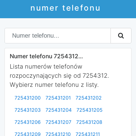
numer telefonu
Numer telefonu 7254312...
Lista numerów telefonów
rozpoczynających się od 7254312.
Wybierz numer telefonu z listy.
725431200
725431201
725431202
725431203
725431204
725431205
725431206
725431207
725431208
725431209
725431210
725431211