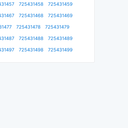
431457
725431458
725431459
431467
725431468
725431469
31477
725431478
725431479
431487
725431488
725431489
431497
725431498
725431499