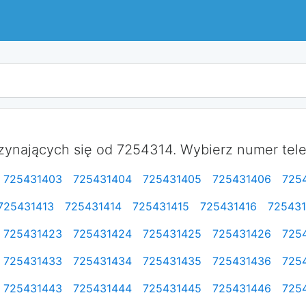
ynających się od 7254314. Wybierz numer telef
725431403
725431404
725431405
725431406
725
725431413
725431414
725431415
725431416
725431
725431423
725431424
725431425
725431426
725
725431433
725431434
725431435
725431436
725
725431443
725431444
725431445
725431446
725