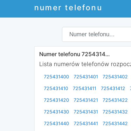
numer telefonu
Numer telefonu 7254314...
Lista numerów telefonów rozpocz
725431400
725431401
725431402
725431410
725431411
725431412
725431420
725431421
725431422
725431430
725431431
725431432
725431440
725431441
725431442