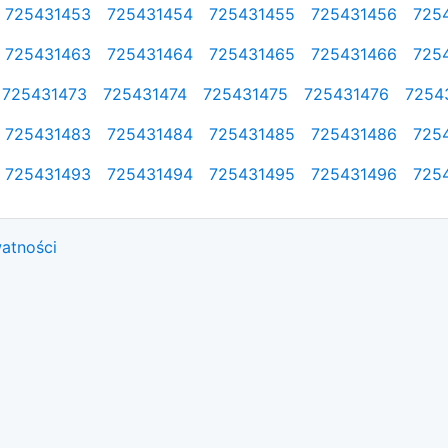
725431453
725431454
725431455
725431456
725
725431463
725431464
725431465
725431466
725
725431473
725431474
725431475
725431476
7254
725431483
725431484
725431485
725431486
725
725431493
725431494
725431495
725431496
725
watności