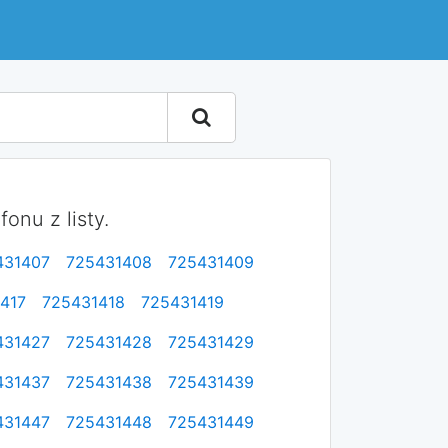
onu z listy.
431407
725431408
725431409
417
725431418
725431419
431427
725431428
725431429
431437
725431438
725431439
431447
725431448
725431449