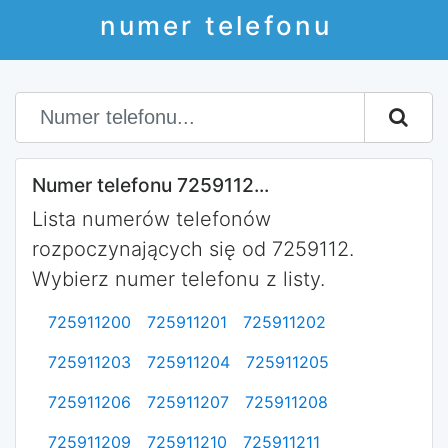
numer telefonu
Numer telefonu 7259112...
Lista numerów telefonów
rozpoczynających się od 7259112.
Wybierz numer telefonu z listy.
725911200
725911201
725911202
725911203
725911204
725911205
725911206
725911207
725911208
725911209
725911210
725911211