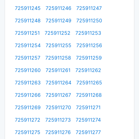
725911245
725911246
725911247
725911248
725911249
725911250
725911251
725911252
725911253
725911254
725911255
725911256
725911257
725911258
725911259
725911260
725911261
725911262
725911263
725911264
725911265
725911266
725911267
725911268
725911269
725911270
725911271
725911272
725911273
725911274
725911275
725911276
725911277