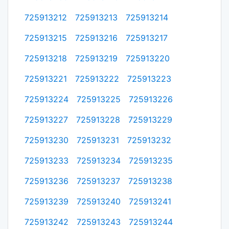
725913212
725913213
725913214
725913215
725913216
725913217
725913218
725913219
725913220
725913221
725913222
725913223
725913224
725913225
725913226
725913227
725913228
725913229
725913230
725913231
725913232
725913233
725913234
725913235
725913236
725913237
725913238
725913239
725913240
725913241
725913242
725913243
725913244