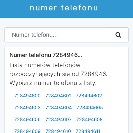
numer telefonu
Numer telefonu 7284946...
Lista numerów telefonów
rozpoczynających się od 7284946.
Wybierz numer telefonu z listy.
728494600
728494601
728494602
728494603
728494604
728494605
728494606
728494607
728494608
728494609
728494610
728494611