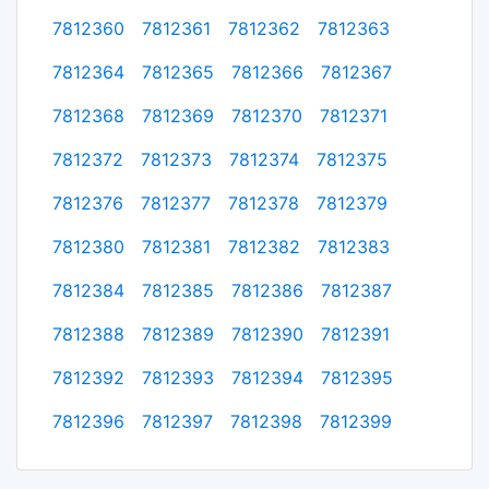
7812360
7812361
7812362
7812363
7812364
7812365
7812366
7812367
7812368
7812369
7812370
7812371
7812372
7812373
7812374
7812375
7812376
7812377
7812378
7812379
7812380
7812381
7812382
7812383
7812384
7812385
7812386
7812387
7812388
7812389
7812390
7812391
7812392
7812393
7812394
7812395
7812396
7812397
7812398
7812399