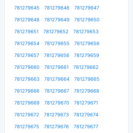
781279645
781279646
781279647
781279648
781279649
781279650
781279651
781279652
781279653
781279654
781279655
781279656
781279657
781279658
781279659
781279660
781279661
781279662
781279663
781279664
781279665
781279666
781279667
781279668
781279669
781279670
781279671
781279672
781279673
781279674
781279675
781279676
781279677