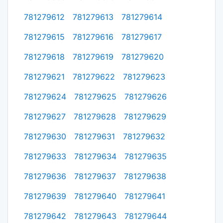
781279612
781279613
781279614
781279615
781279616
781279617
781279618
781279619
781279620
781279621
781279622
781279623
781279624
781279625
781279626
781279627
781279628
781279629
781279630
781279631
781279632
781279633
781279634
781279635
781279636
781279637
781279638
781279639
781279640
781279641
781279642
781279643
781279644