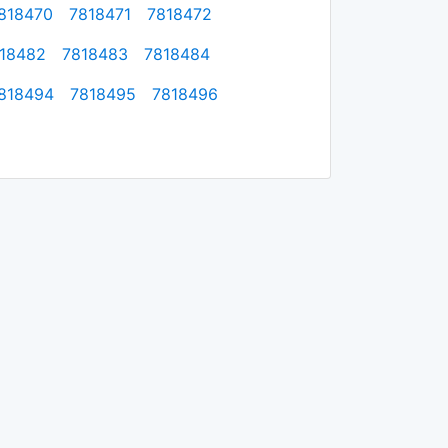
818470
7818471
7818472
18482
7818483
7818484
818494
7818495
7818496