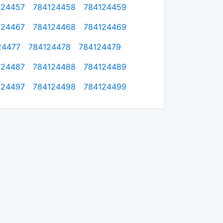
124457
784124458
784124459
124467
784124468
784124469
24477
784124478
784124479
124487
784124488
784124489
124497
784124498
784124499