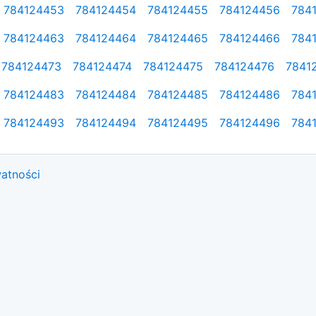
784124453
784124454
784124455
784124456
784
784124463
784124464
784124465
784124466
784
784124473
784124474
784124475
784124476
7841
784124483
784124484
784124485
784124486
784
784124493
784124494
784124495
784124496
784
watności