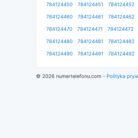
784124450
784124451
784124452
784124460
784124461
784124462
784124470
784124471
784124472
784124480
784124481
784124482
784124490
784124491
784124492
© 2026 numertelefonu.com -
Polityka pry