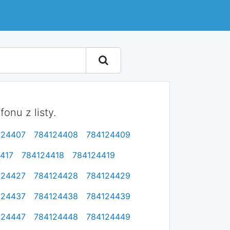
onu z listy.
124407
784124408
784124409
417
784124418
784124419
124427
784124428
784124429
124437
784124438
784124439
124447
784124448
784124449