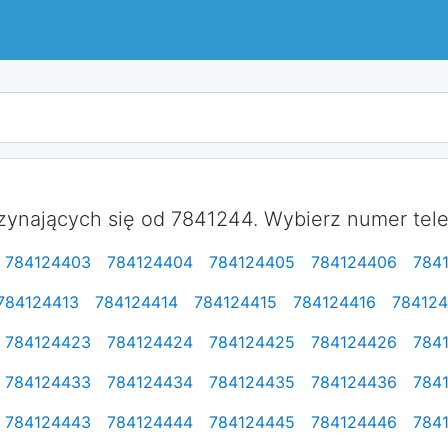
ynających się od 7841244. Wybierz numer telef
784124403
784124404
784124405
784124406
784
784124413
784124414
784124415
784124416
784124
784124423
784124424
784124425
784124426
784
784124433
784124434
784124435
784124436
784
784124443
784124444
784124445
784124446
784