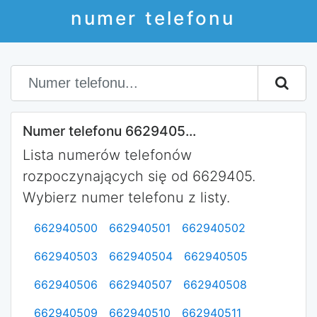
numer telefonu
Numer telefonu 6629405...
Lista numerów telefonów
rozpoczynających się od 6629405.
Wybierz numer telefonu z listy.
662940500
662940501
662940502
662940503
662940504
662940505
662940506
662940507
662940508
662940509
662940510
662940511